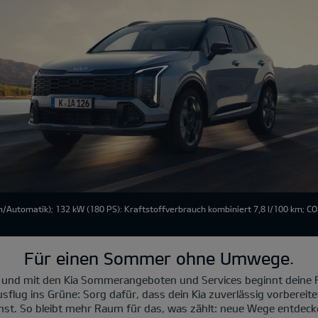
/Automatik); 132 kW (180 PS): Kraftstoffverbrauch kombiniert 7,8 l/100 km; C
Für einen Sommer ohne Umwege.
 und mit den Kia Sommerangeboten und Services beginnt deine R
sflug ins Grüne: Sorg dafür, dass dein Kia zuverlässig vorbereite
nst. So bleibt mehr Raum für das, was zählt: neue Wege entde