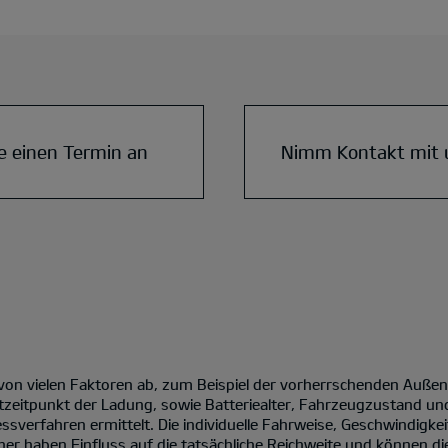
e einen Termin an
Nimm Kontakt mit 
 von vielen Faktoren ab, zum Beispiel der vorherrschenden Auße
tzeitpunkt der Ladung, sowie Batteriealter, Fahrzeugzustand un
verfahren ermittelt. Die individuelle Fahrweise, Geschwindigke
er haben Einfluss auf die tatsächliche Reichweite und können die