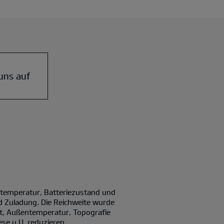
uns auf
ntemperatur, Batteriezustand und
d Zuladung. Die Reichweite wurde
it, Außentemperatur, Topografie
se u.U. reduzieren.