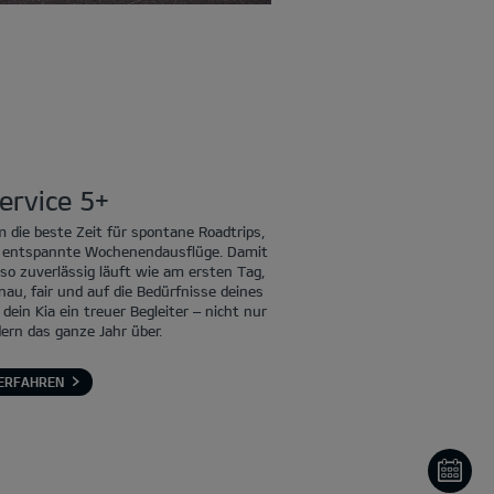
ervice 5+
 die beste Zeit für spontane Roadtrips,
er entspannte Wochenendausflüge. Damit
so zuverlässig läuft wie am ersten Tag,
enau, fair und auf die Bedürfnisse deines
ein Kia ein treuer Begleiter – nicht nur
rn das ganze Jahr über.
ERFAHREN
ON