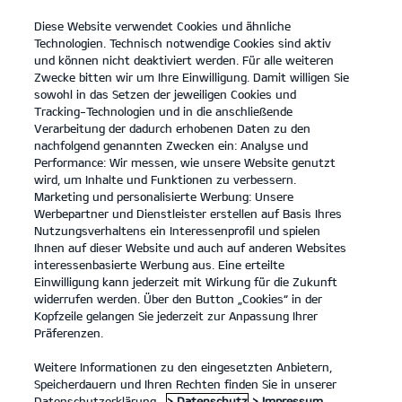
Diese Website verwendet Cookies und ähnliche
Kia
open
Technologien. Technisch notwendige Cookies sind aktiv
menu
und können nicht deaktiviert werden. Für alle weiteren
KONTAKT
Zwecke bitten wir um Ihre Einwilligung. Damit willigen Sie
sowohl in das Setzen der jeweiligen Cookies und
Tracking-Technologien und in die anschließende
Verarbeitung der dadurch erhobenen Daten zu den
nachfolgend genannten Zwecken ein: Analyse und
Der Kia Sportage.
Performance: Wir messen, wie unsere Website genutzt
wird, um Inhalte und Funktionen zu verbessern.
Platz für alles, was Familie ausmacht.
Marketing und personalisierte Werbung: Unsere
Werbepartner und Dienstleister erstellen auf Basis Ihres
MEHR ERFAHREN
Nutzungsverhaltens ein Interessenprofil und spielen
Ihnen auf dieser Website und auch auf anderen Websites
interessenbasierte Werbung aus. Eine erteilte
Einwilligung kann jederzeit mit Wirkung für die Zukunft
widerrufen werden. Über den Button „Cookies“ in der
Kopfzeile gelangen Sie jederzeit zur Anpassung Ihrer
Präferenzen.
Weitere Informationen zu den eingesetzten Anbietern,
Speicherdauern und Ihren Rechten finden Sie in unserer
Datenschutzerklärung.
> Datenschutz
> Impressum