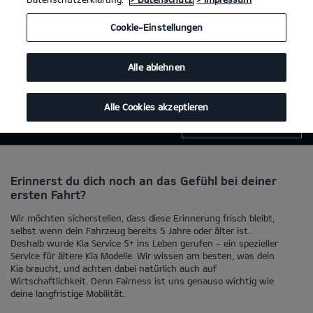
Cookie-Einstellungen
Kia Service 5+
Dein Kia ist älter als fünf Jahre?
Dann haben wir ein smartes Angebot für dich.
Alle ablehnen
Kia Service 5+
Alle Cookies akzeptieren
Termin vereinbaren
Erinnerst du dich noch an das Gefühl bei deiner
ersten Fahrt?
Wir möchten sicherstellen, dass diese Erinnerung frisch bleibt,
selbst wenn dein Fahrzeug bereits 5 Jahre oder älter ist.
Deshalb wurde Kia Service 5+ ins Leben gerufen - ein spezieller
Service für ältere Kia Modelle. Wir wissen am besten, was dein
Kia braucht, und achten dabei natürlich auch auf
Wirtschaftlichkeit. Denn Fairness ist uns genauso wichtig wie
deine langfristige Mobilität.