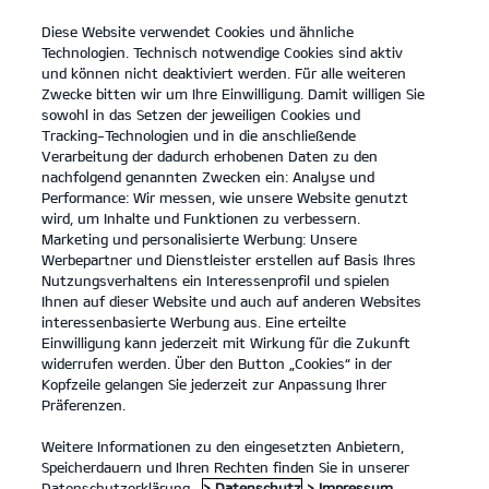
Diese Website verwendet Cookies und ähnliche
open
Technologien. Technisch notwendige Cookies sind aktiv
menu
und können nicht deaktiviert werden. Für alle weiteren
KONTAKT
Zwecke bitten wir um Ihre Einwilligung. Damit willigen Sie
sowohl in das Setzen der jeweiligen Cookies und
Tracking-Technologien und in die anschließende
KIA SERVICE 5+
Verarbeitung der dadurch erhobenen Daten zu den
nachfolgend genannten Zwecken ein: Analyse und
KIA SERVICE 5+
Performance: Wir messen, wie unsere Website genutzt
wird, um Inhalte und Funktionen zu verbessern.
Marketing und personalisierte Werbung: Unsere
Werbepartner und Dienstleister erstellen auf Basis Ihres
Nutzungsverhaltens ein Interessenprofil und spielen
Ihnen auf dieser Website und auch auf anderen Websites
interessenbasierte Werbung aus. Eine erteilte
Einwilligung kann jederzeit mit Wirkung für die Zukunft
widerrufen werden. Über den Button „Cookies“ in der
Kopfzeile gelangen Sie jederzeit zur Anpassung Ihrer
Präferenzen.
Weitere Informationen zu den eingesetzten Anbietern,
Speicherdauern und Ihren Rechten finden Sie in unserer
Datenschutzerklärung.
> Datenschutz
> Impressum